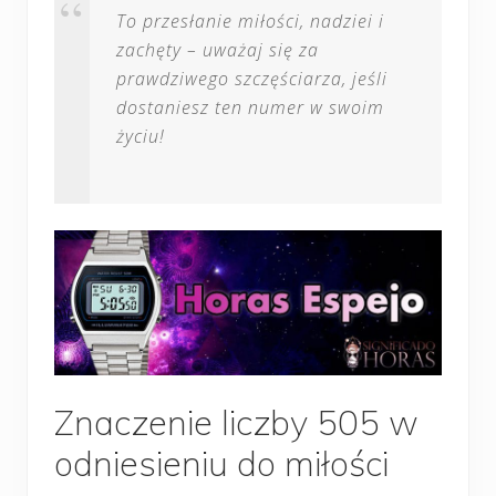
To przesłanie miłości, nadziei i
zachęty – uważaj się za
prawdziwego szczęściarza, jeśli
dostaniesz ten numer w swoim
życiu!
Znaczenie liczby 505 w
odniesieniu do miłości