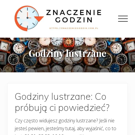
Menu
Przejdź
Przejdź
do
do
treści
głównego
Men
paska
bocznego
Znaczenie
godzin
Godziny lustrzane
Godziny lustrzane: Co
próbują ci powiedzieć?
Czy często widujesz godziny lustrzane? Jeśli nie
jesteś pewien, jesteśmy tutaj, aby wyjaśnić, co to