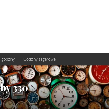
 godziny
Godziny zegarowe
zby 330