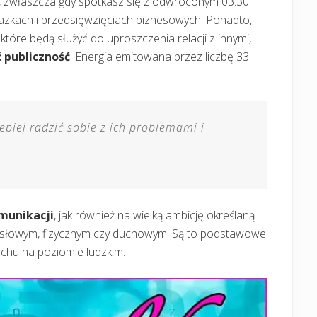
ią, zwłaszcza gdy spotkasz się z odwróconym 03:30.
lazkach i przedsięwzięciach biznesowych. Ponadto,
, które będą służyć do uproszczenia relacji z innymi,
 publiczność
. Energia emitowana przez liczbę 33
lepiej radzić sobie z ich problemami i
munikacji
, jak również na wielką ambicję określaną
ysłowym, fizycznym czy duchowym. Są to podstawowe
ruchu na poziomie ludzkim.