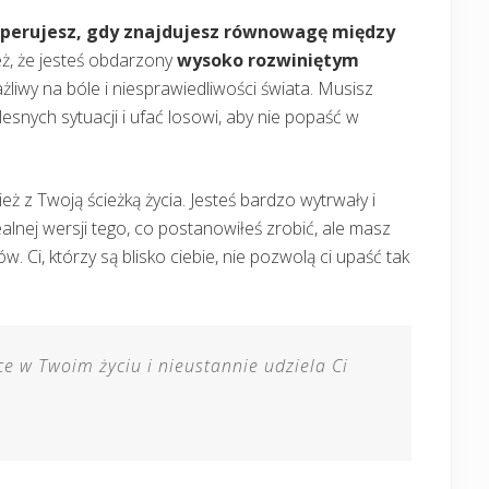
sperujesz, gdy znajdujesz równowagę między
eż, że jesteś obdarzony
wysoko rozwiniętym
ażliwy na bóle i niesprawiedliwości świata. Musisz
snych sytuacji i ufać losowi, aby nie popaść w
eż z Twoją ścieżką życia. Jesteś bardzo wytrwały i
alnej wersji tego, co postanowiłeś zrobić, ale masz
ów. Ci, którzy są blisko ciebie, nie pozwolą ci upaść tak
e w Twoim życiu i nieustannie udziela Ci