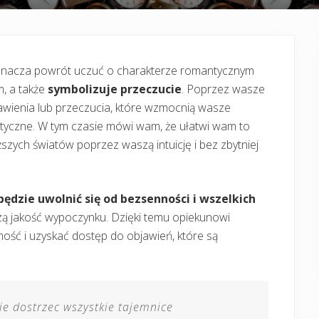
znacza powrót uczuć o charakterze romantycznym
m, a także
symbolizuje przeczucie
. Poprzez wasze
wienia lub przeczucia, które wzmocnią wasze
atyczne. W tym czasie mówi wam, że ułatwi wam to
szych światów poprzez waszą intuicję i bez zbytniej
będzie uwolnić się od bezsenności i wszelkich
szą jakość wypoczynku. Dzięki temu opiekunowi
ość i uzyskać dostęp do objawień, które są
ie dostrzec wszystkie tajemnice