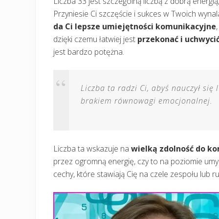
Liczba 33 jest szczególną liczbą z dobrą energ
Przyniesie Ci szczęście i sukces w Twoich wyna
da Ci lepsze umiejętności komunikacyjne
dzięki czemu łatwiej jest
przekonać i uchwycić
jest bardzo potężna.
Liczba ta radzi Ci, abyś nauczył się 
brakiem równowagi emocjonalnej.
Liczba ta wskazuje na
wielką zdolność do ko
przez ogromną energię, czy to na poziomie um
cechy, które stawiają Cię na czele zespołu lub 