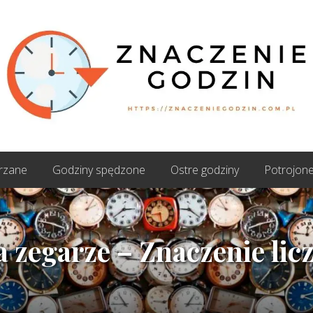
zenie
in
trzane
Godziny spędzone
Ostre godziny
Potrojone
a zegarze – Znaczenie lic