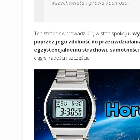
wszechświata i prawa kosmosu.
Ten strażnik wprowadzi Cię w stan spokoju i
wy
poprzez jego zdolność do przeciwdziałania
egzystencjalnemu strachowi, samotności 
ciągłej radości i szczęściu.