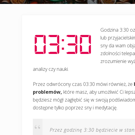
Godzina 3:30 o
lub przyjacielski
sny da wam obja
zdolności telep
zrozumienie wyż
analizy czy nauki.
Przez odwrócony czas 03:30 mówi również, że
problemów,
które masz, aby umożliwić Ci lep
będziesz mógł zagłębić się w swoją podświadom
dostępne tylko poprzez sny i medytację.
Przez godzinę 3:30 będziecie w stan