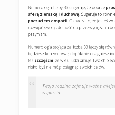
Numerologia liczby 33 sugeruje, że dobrze
pro
sferą ziemską i duchową
. Sugeruje to równi
poczuciem empatii
. Oznacza to, że jesteś wr
rozwijać swoją zdolność do przezwyciężania bole
pesymizm.
Numerologia stojąca za liczbą 33 łączy się równi
będziesz kontynuował, dopóki nie osiągniesz ide
też
szczęście
, że wielu ludzi pilnuje Twoich plec
nisko, byś nie mógł osiągnąć swoich celów.
Twoja rodzina zajmuje ważne miejsc
wsparcia.