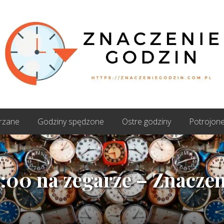
zenie
in
trzane
Godziny spędzone
Ostre godziny
Potrojone
:00 na zegarze – Znaczeni