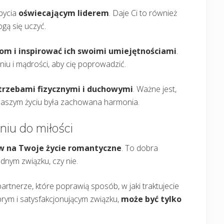
bycia
oświecającym liderem
. Daje Ci to również
gą się uczyć.
om i inspirować ich swoimi umiejętnościami
.
iu i mądrości, aby cię poprowadzić.
rzebami fizycznymi i duchowymi
. Ważne jest,
naszym życiu była zachowana harmonia.
niu do miłości
 na Twoje życie romantyczne
. To dobra
udnym związku, czy nie.
nerze, które poprawią sposób, w jaki traktujecie
obrym i satysfakcjonującym związku,
może być tylko