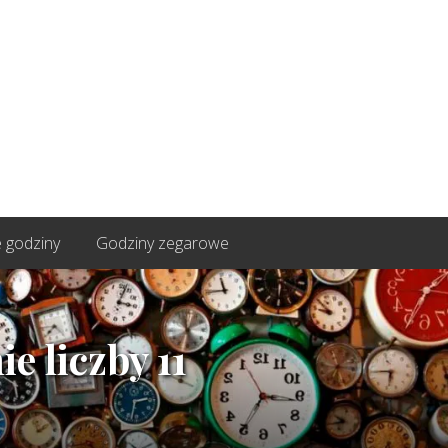
 godziny
Godziny zegarowe
e liczby 11